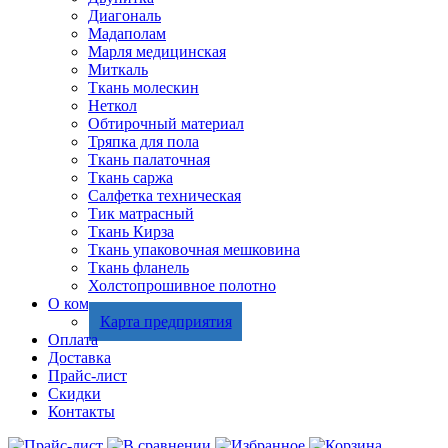
Диагональ
Мадаполам
Марля медицинская
Миткаль
Ткань молескин
Неткол
Обтирочный материал
Тряпка для пола
Ткань палаточная
Ткань саржа
Салфетка техническая
Тик матрасный
Ткань Кирза
Ткань упаковочная мешковина
Ткань фланель
Холстопрошивное полотно
О компании
Карта предприятия
Оплата
Доставка
Прайс-лист
Скидки
Контакты