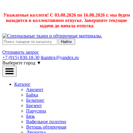
Уважаемые коллеги! С 03.08.2026 по 16.08.2026 г. мы будем
находится в коллективном отпуске. Завершите текущие
задачи до начала отпуска
Найти
Отправить запрос
+7 (915) 830-18-30
tkanitex@yandex.ru
Выберите город
▼
Каталог
Авизент
Байка
Бельтинг
Брезент
Парусина
Бязь
Вафельное полотно
Ветошь обтирочная
Двунитка