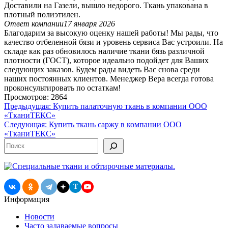
Доставили на Газели, вышло недорого. Ткань упакована в
плотный полиэтилен.
Ответ компании
17 января 2026
Благодарим за высокую оценку нашей работы! Мы рады, что
качество отбеленной бязи и уровень сервиса Вас устроили. На
складе как раз обновилось наличие ткани бязь различной
плотности (ГОСТ), которое идеально подойдет для Ваших
следующих заказов. Будем рады видеть Вас снова среди
наших постоянных клиентов. Менеджер Вера всегда готова
проконсультировать по остаткам!
Просмотров: 2864
Навигация
Предыдущая:
Купить палаточную ткань в компании ООО
«ТканиТЕКС»
по
Следующая:
Купить ткань саржу в компании ООО
записям
«ТканиТЕКС»
Поиск
T
Информация
Новости
Часто задаваемые вопросы