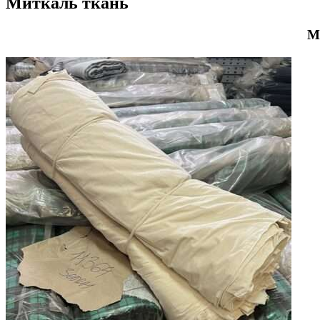
Миткаль ткань
М