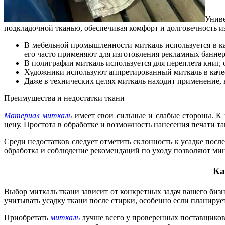
Униве
подкладочной тканью, обеспечивая комфорт и долговечность и
В мебельной промышленности миткаль используется в ка
его часто применяют для изготовления рекламных баннер
В полиграфии миткаль используется для переплета книг, 
Художники используют аппретированный миткаль в качест
Даже в технических целях миткаль находит применение, 
Преимущества и недостатки ткани
Материал миткаль
имеет свои сильные и слабые стороны. К 
цену. Простота в обработке и возможность нанесения печати 
Среди недостатков следует отметить склонность к усадке пос
обработка и соблюдение рекомендаций по уходу позволяют мин
Ка
Выбор миткаль ткани зависит от конкретных задач вашего биз
учитывать усадку ткани после стирки, особенно если планиру
Приобретать
миткаль
лучше всего у проверенных поставщиков,