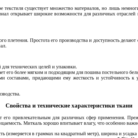
е текстиля существует множество материалов, но лишь немног
териал открывает широкие возможности для различных отраслей
ного плетения. Простота его производства и доступность делаю
ал.
 для технических целей и упаковки.
ает его более мягким и подходящим для пошива постельного бел
и составами, придающими ему жесткость и устойчивость к у
зводства.
Свойства и технические характеристики ткани
ют его привлекательным для различных сфер применения. Преж
ницаемость. Миткаль хорошо впитывает влагу, что особенно важ
ть (измеряется в граммах на квадратный метр), ширина и усадка 