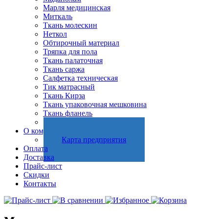
Марля медицинская
Миткаль
Ткань молескин
Неткол
Обтирочный материал
Тряпка для пола
Ткань палаточная
Ткань саржа
Салфетка техническая
Тик матрасный
Ткань Кирза
Ткань упаковочная мешковина
Ткань фланель
Холстопрошивное полотно
О компании
Карта предприятия
Оплата
Доставка
Прайс-лист
Скидки
Контакты