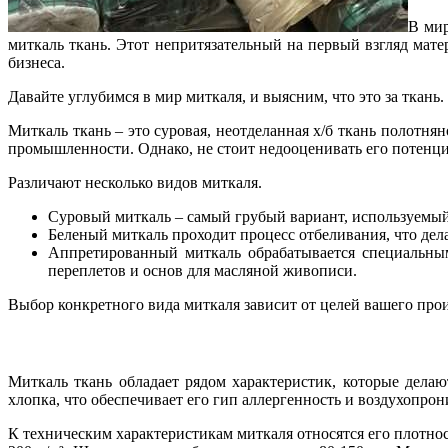
В мир
миткаль ткань. Этот непритязательный на первый взгляд ма
бизнеса.
Давайте углубимся в мир миткаля, и выясним, что это за ткань.
Миткаль ткань – это суровая, неотделанная х/б ткань полотня
промышленности. Однако, не стоит недооценивать его потенци
Различают несколько видов миткаля.
Суровый миткаль – самый грубый вариант, используемый
Беленый миткаль проходит процесс отбеливания, что дел
Аппретированный миткаль обрабатывается специальным
переплетов и основ для масляной живописи.
Выбор конкретного вида миткаля зависит от целей вашего прои
Миткаль ткань обладает рядом характеристик, которые дела
хлопка, что обеспечивает его гип аллергенность и воздухопро
К техническим характеристикам миткаля относятся его плотнос