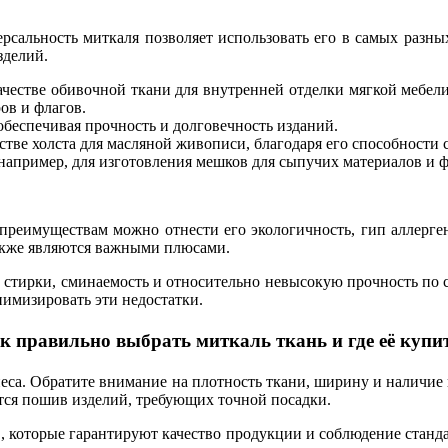
рсальность миткаля позволяет использовать его в самых разн
зделий.
честве обивочной ткани для внутренней отделки мягкой мебели
ов и флагов.
обеспечивая прочность и долговечность изданий.
ве холста для масляной живописи, благодаря его способности с
например, для изготовления мешков для сыпучих материалов и ф
преимуществам можно отнести его экологичность, гип аллерге
также являются важными плюсами.
ле стирки, сминаемость и относительно невысокую прочность по
имизировать эти недостатки.
к правильно выбрать миткаль ткань и где её купи
неса. Обратите внимание на плотность ткани, ширину и наличие
ется пошив изделий, требующих точной посадки.
 которые гарантируют качество продукции и соблюдение станда