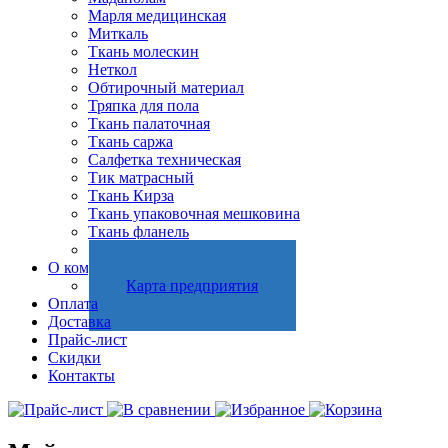
Марля медицинская
Миткаль
Ткань молескин
Неткол
Обтирочный материал
Тряпка для пола
Ткань палаточная
Ткань саржа
Салфетка техническая
Тик матрасный
Ткань Кирза
Ткань упаковочная мешковина
Ткань фланель
Холстопрошивное полотно
О компании
Карта предприятия
Оплата
Доставка
Прайс-лист
Скидки
Контакты